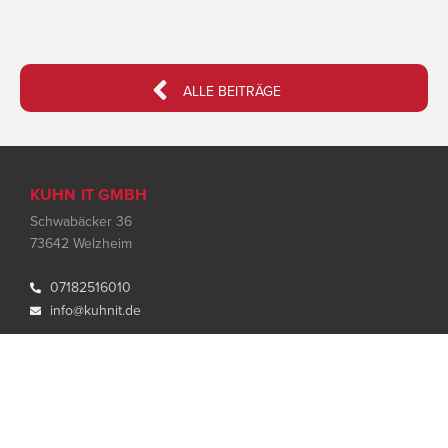

ALLE BEITRÄGE
KUHN IT GMB
H
Schwabäcker 36
73642 Welzheim
07182516010

info@kuhnit.de

ÜBER UNS
Kontakt