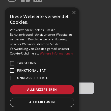
×
PRODUKTE
Diese Webseite verwendet
Cookies.
SCANDINAVIER
Wir verwenden Cookies, um die
SCAN MACHINE
Benutzerfreundlichkeit unserer Website zu
FLOWWER
verbessern. Durch die weitere Nutzung
unserer Webseite stimmen Sie der
Schnittstellen
Verwendung von Cookies gemäß unserer
Cookie-Richtlinie zu.
Weitere Informationen
MailStore E-Mail Archivierung
TARGETING
FUNKTIONALITÄT
SEITE DURCHSUCHEN
UNKLASSIFIZIERTE
ALLE AKZEPTIEREN
ALLE ABLEHNEN