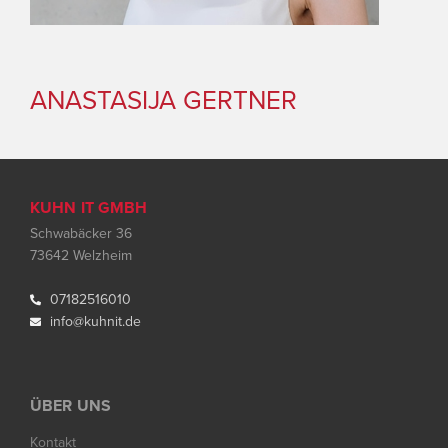
ANASTASIJA GERTNER
KUHN IT GMB
H
Schwabäcker 36
73642 Welzheim
07182516010

info@kuhnit.de

ÜBER UNS
Kontakt