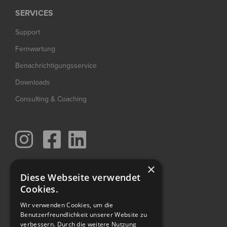
SERVICES
Support
Fernwartung
Benachrichtigungsservice
Downloads
Consulting & Coaching



×
PRODUKTE
Diese Webseite verwendet
Cookies.
SCANDINAVIER
Wir verwenden Cookies, um die
SCAN MACHINE
Benutzerfreundlichkeit unserer Website zu
FLOWWER
verbessern. Durch die weitere Nutzung