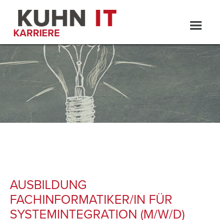
KARRIERE
AUSBILDUNG
FACHINFORMATIKER/IN FÜR
SYSTEMINTEGRATION (M/W/D)