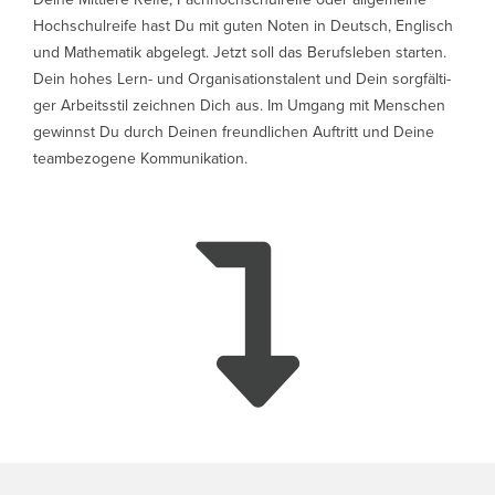
Hoch­schul­reife hast Du mit guten Noten in Deutsch, Eng­lisch
und Mathe­ma­tik abge­legt. Jetzt soll das Berufs­le­ben star­ten.
Dein hohes Lern- und Orga­ni­sa­ti­ons­ta­lent und Dein sorg­fäl­ti­
ger Arbeits­stil zeichnen Dich aus. Im Umgang mit Men­schen
gewin­nst Du durch Deinen freund­li­chen Auf­tritt und Deine
team­be­zo­gene Kom­mu­ni­ka­tion.
